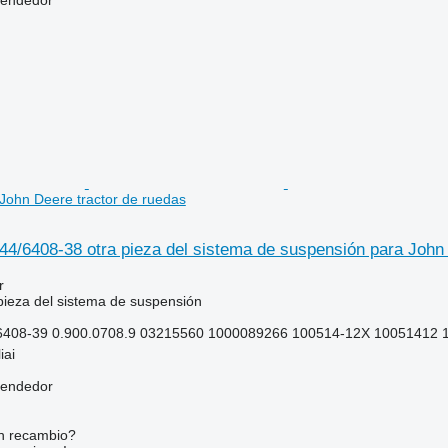
John Deere tractor de ruedas
4/6408-38 otra pieza del sistema de suspensión para John 
r
pieza del sistema de suspensión
/6408-39 0.900.0708.9 03215560 1000089266 100514-12X 10051412 
iai
vendedor
n recambio?