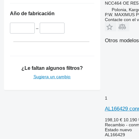
Maxxum
3200
4255
NCC464 OE RE5
Optum
3320
4345
Polonia, Kar
Año de fabricación
P.W. MAXIMUS P
Puma
3340
4355
Contacte con el 
Quadtrac
3350
5425
–
STX
3400
5435
Steiger
3415
5440
Otros modelos
3420
5445
3640
5450
3650
5455
¿Le faltan algunos filtros?
3720
5460
3800
5465
Sugiera un cambio
4040
5610
4055
5611
1
4650
5612
4720
5711
AL166429 conm
4755
5712
198,10 €
10.190
5055 E
5713
Recambio - conmu
5070 M
6140
Estado
nuevo
AL166429
5075
6150