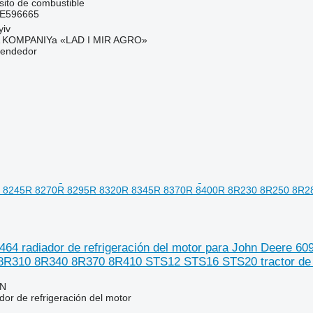
ito de combustible
RE596665
yiv
KOMPANIYa «LAD I MIR AGRO»
vendedor
0 8245R 8270R 8295R 8320R 8345R 8370R 8400R 8R230 8R250 8R28
4 radiador de refrigeración del motor para John Deere
8R310 8R340 8R370 8R410 STS12 STS16 STS20 tractor de
LN
or de refrigeración del motor