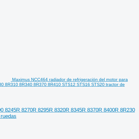
Maximus NCC464 radiador de refrigeración del motor para
0 8R310 8R340 8R370 8R410 STS12 STS16 STS20 tractor de
 6090 8245R 8270R 8295R 8320R 8345R 8370R 8400R 8R230
 ruedas