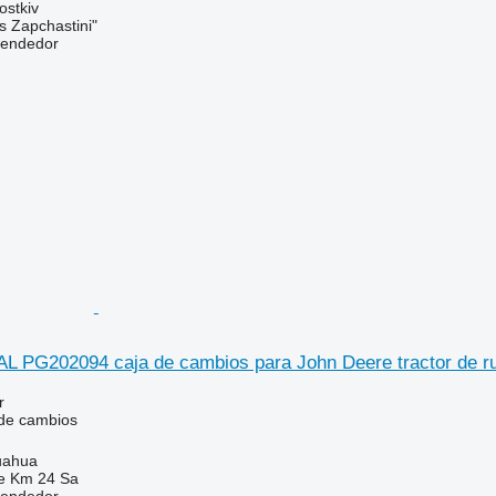
ostkiv
s Zapchastini"
vendedor
 PG202094 caja de cambios para John Deere tractor de r
r
 de cambios
uahua
e Km 24 Sa
vendedor