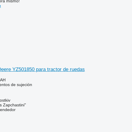
ora mismo!
o
eere YZ501850 para tractor de ruedas
UAH
ntos de sujeción
ostkiv
s Zapchastini"
vendedor