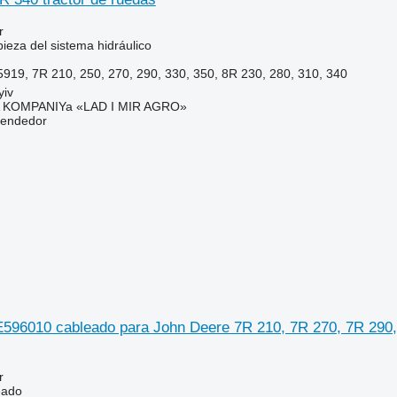
r
ieza del sistema hidráulico
9, 7R 210, 250, 270, 290, 330, 350, 8R 230, 280, 310, 340
yiv
KOMPANIYa «LAD I MIR AGRO»
vendedor
596010 cableado para John Deere 7R 210, 7R 270, 7R 290, 
r
eado