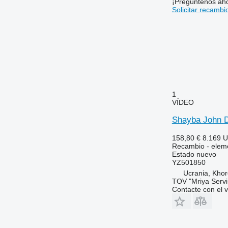
¡Pregúntenos ah
6320
8110
Solicitar recambi
6330
8140
6400
8150
6410
8220
6420 S
8240
6430 Premium
8250
6506
8280
6510
8480
1
6520
8650
VÍDEO
6530
8660
Shayba John D
6600
8670
6610
8690
158,80 €
8.169 
Recambio - eleme
6620
8737
Estado
nuevo
6630
YZ501850
Ucrania, Khor
6710
TOV "Mriya Servi
6800
Contacte con el 
6810
6820
6830