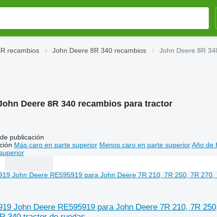
8R recambios
John Deere 8R 340 recambios
John Deere 8R 340
r
John Deere 8R 340 recambios para tractor
de publicación
ción
Más caro en parte superior
Menos caro en parte superior
Año de f
superior
19 John Deere RE595919 para John Deere 7R 210, 7R 250, 
R 340 tractor de ruedas