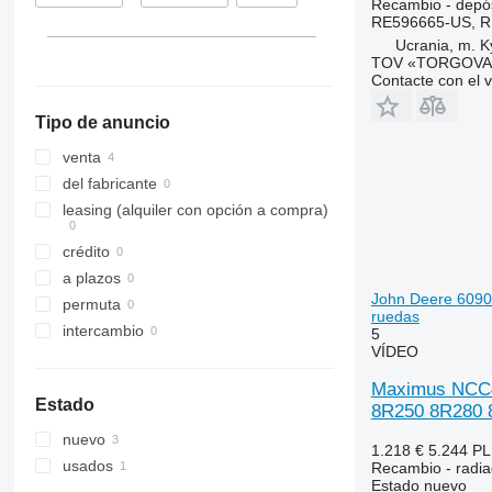
Recambio - depós
RE596665-US, 
5150
8340
1470
390
W-series
Ucrania, m. K
7120
8630
1550
399
TOV «TORGOVA 
7140
County
1630
575
Contacte con el 
7210
Dexta
1640
590
Tipo de anuncio
7220
E-series
1950
595
7230
F-series
2026 R
675
venta
7240
L-series
2030
690
del fabricante
7250
TW
2054
698
leasing (alquiler con opción a compra)
CS
2130
2640
crédito
CVX
2140
3060
a plazos
Farmall
2520
3070
John Deere 609
permuta
International
2650
3080
ruedas
intercambio
5
JX
2850
3085
VÍDEO
Luxxum
3040
3095
Maximus NCC46
MX
3045 R
3640
Estado
8R250 8R280 
MXM
3050
3645
nuevo
MXU
3130
4235
1.218 €
5.244 P
usados
Recambio - radiad
Magnum
3140
4245
Estado
nuevo