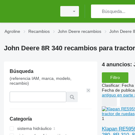
Agroline
Recambios
John Deere recambios
John Deere 
John Deere 8R 340 recambios para tracto
4 anuncios:
Búsqueda
Filtro
(referencia IAM, marca, modelo,
recambio)
Clasificar
:
Fecha 
Fecha de publica
antiguo en parte 
1
Categoría
Klapan RE5959
sistema hidráulico
280, 8R 310, 8