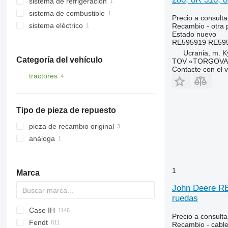
sistema de refrigeración
otras piezas del sistema hidráulico
sistema de combustible
radiadores de refrigeración del
Precio a consulta
motor
sistema eléctrico
depósitos de combustible
Recambio - otra p
Estado
nuevo
cableados
RE595919 RE59591
Ucrania, m. K
Categoría del vehículo
TOV «TORGOVA 
Contacte con el 
tractores
tractores de ruedas
Tipo de pieza de repuesto
pieza de recambio original
análoga
1
Marca
John Deere RE
ruedas
Case IH
S series
Precio a consulta
Fendt
T series
310
450
735
MT
Ares
990
BF
Agrofarm
Recambio - cabl