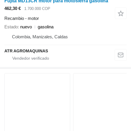
Fujita MD13CR motor para motosierra gasolina
462,30 €
1.700.000 COP
Recambio - motor
Estado
nuevo
gasolina
Colombia, Manizales, Caldas
ATR AGROMAQUINAS