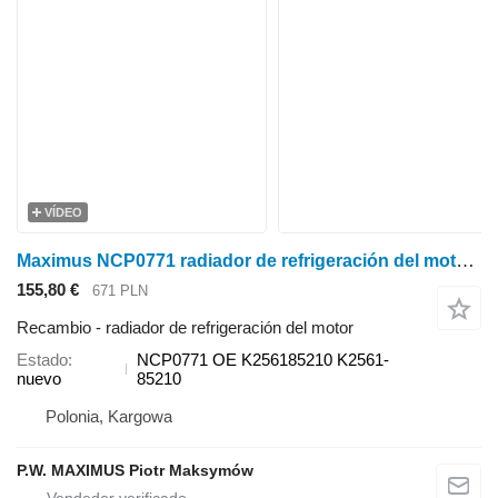
VÍDEO
Maximus NCP0771 radiador de refrigeración del motor para Kubota BX2230 , BX22 , BX23 , BX2200 minitractor
155,80 €
671 PLN
Recambio - radiador de refrigeración del motor
Estado
NCP0771 OE K256185210 K2561-
nuevo
85210
Polonia, Kargowa
P.W. MAXIMUS Piotr Maksymów