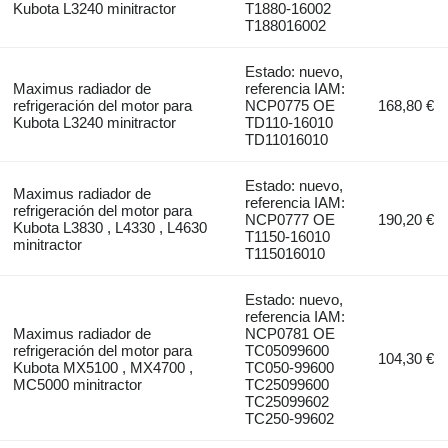
Kubota L3240 minitractor
T1880-16002
T188016002
Estado: nuevo,
Maximus radiador de
referencia IAM:
refrigeración del motor para
NCP0775 OE
168,80 €
Kubota L3240 minitractor
TD110-16010
TD11016010
Estado: nuevo,
Maximus radiador de
referencia IAM:
refrigeración del motor para
NCP0777 OE
190,20 €
Kubota L3830 , L4330 , L4630
T1150-16010
minitractor
T115016010
Estado: nuevo,
referencia IAM:
Maximus radiador de
NCP0781 OE
refrigeración del motor para
TC05099600
104,30 €
Kubota MX5100 , MX4700 ,
TC050-99600
MC5000 minitractor
TC25099600
TC25099602
TC250-99602