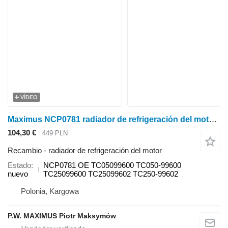
VÍDEO
Maximus NCP0781 radiador de refrigeración del motor para Kubota MX5100 , MX4700 , MC5000 minitractor
104,30 €
449 PLN
Recambio - radiador de refrigeración del motor
Estado
NCP0781 OE TC05099600 TC050-99600
nuevo
TC25099600 TC25099602 TC250-99602
Polonia, Kargowa
P.W. MAXIMUS Piotr Maksymów