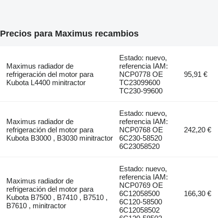
Precios para Maximus recambios
Estado: nuevo,
Maximus radiador de
referencia IAM:
refrigeración del motor para
NCP0778 OE
95,91 €
Kubota L4400 minitractor
TC23099600
TC230-99600
Estado: nuevo,
Maximus radiador de
referencia IAM:
refrigeración del motor para
NCP0768 OE
242,20 €
Kubota B3000 , B3030 minitractor
6C230-58520
6C23058520
Estado: nuevo,
referencia IAM:
Maximus radiador de
NCP0769 OE
refrigeración del motor para
6C12058500
166,30 €
Kubota B7500 , B7410 , B7510 ,
6C120-58500
B7610 , minitractor
6C12058502