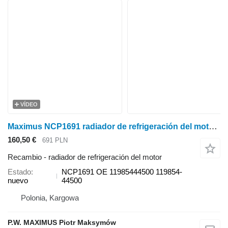
VÍDEO
Maximus NCP1691 radiador de refrigeración del motor para Yanmar F190 F210 F230 minitractor
160,50 €
691 PLN
Recambio - radiador de refrigeración del motor
Estado
NCP1691 OE 11985444500 119854-
nuevo
44500
Polonia, Kargowa
P.W. MAXIMUS Piotr Maksymów