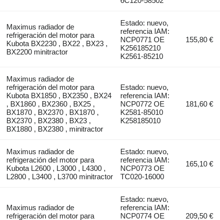
6C120-58502
Estado: nuevo,
Maximus radiador de
referencia IAM:
refrigeración del motor para
NCP0771 OE
155,80 €
Kubota BX2230 , BX22 , BX23 ,
K256185210
BX2200 minitractor
K2561-85210
Maximus radiador de
refrigeración del motor para
Estado: nuevo,
Kubota BX1850 , BX2350 , BX24
referencia IAM:
, BX1860 , BX2360 , BX25 ,
NCP0772 OE
181,60 €
BX1870 , BX2370 , BX1870 ,
K2581-85010
BX2370 , BX2380 , BX23 ,
K258185010
BX1880 , BX2380 , minitractor
Maximus radiador de
Estado: nuevo,
refrigeración del motor para
referencia IAM:
165,10 €
Kubota L2600 , L3000 , L4300 ,
NCP0773 OE
L2800 , L3400 , L3700 minitractor
TC020-16000
Estado: nuevo,
Maximus radiador de
referencia IAM:
refrigeración del motor para
NCP0774 OE
209,50 €