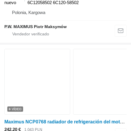
nuevo
6C12058502 6C120-58502
Polonia, Kargowa
P.W. MAXIMUS Piotr Maksymów
VÍDEO
Maximus NCP0768 radiador de refrigeración del motor para Kubota B3000 , B3030 minitractor
242,20 €
1.043 PLN