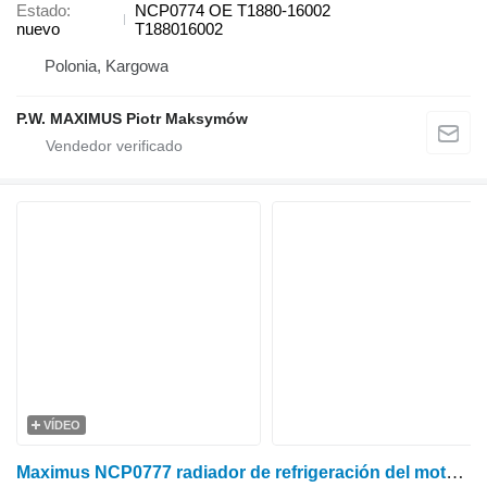
Estado
NCP0774 OE T1880-16002
nuevo
T188016002
Polonia, Kargowa
P.W. MAXIMUS Piotr Maksymów
VÍDEO
Maximus NCP0777 radiador de refrigeración del motor para Kubota L3830 , L4330 , L4630 minitractor