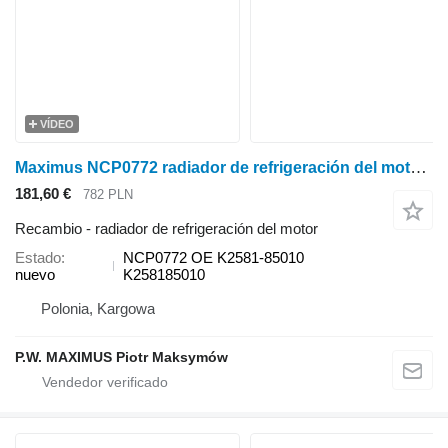
VÍDEO
Maximus NCP0772 radiador de refrigeración del motor para Kubota BX1850 , BX2350 , BX24 , BX1860 , BX2360 , BX25 , BX1870 , BX2370 , BX1870 , BX2370 , BX2380 , BX23 , BX1880 , BX2380 , minitractor
181,60 €
782 PLN
Recambio - radiador de refrigeración del motor
Estado
NCP0772 OE K2581-85010
nuevo
K258185010
Polonia, Kargowa
P.W. MAXIMUS Piotr Maksymów