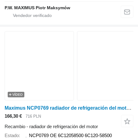
P.W. MAXIMUS Piotr Maksymów
VÍDEO
Maximus NCP0769 radiador de refrigeración del motor para Kubota B7500 , B7410 , B7510 , B7610 , minitractor
166,30 €
716 PLN
Recambio - radiador de refrigeración del motor
Estado
NCP0769 OE 6C12058500 6C120-58500