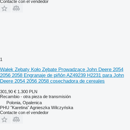
Contacte con el vendedor
1
Wałek Zębaty Koło Zębate Prowadzące John Deere 2054
2056 2058 Engranaje de piñón AZ49239 H2231 para John
Deere 2054 2056 2058 cosechadora de cereales
301,90 €
1.300 PLN
Recambio - otra pieza de transmisión
Polonia, Opalenica
PHU "Karetina" Agnieszka Wilczyńska
Contacte con el vendedor