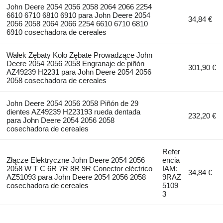
John Deere 2054 2056 2058 2064 2066 2254
6610 6710 6810 6910 para John Deere 2054
34,84 €
2056 2058 2064 2066 2254 6610 6710 6810
6910 cosechadora de cereales
Wałek Zębaty Koło Zębate Prowadzące John
Deere 2054 2056 2058 Engranaje de piñón
301,90 €
AZ49239 H2231 para John Deere 2054 2056
2058 cosechadora de cereales
John Deere 2054 2056 2058 Piñón de 29
dientes AZ49239 H223193 rueda dentada
232,20 €
para John Deere 2054 2056 2058
cosechadora de cereales
Refer
Złącze Elektryczne John Deere 2054 2056
encia
2058 W T C 6R 7R 8R 9R Conector eléctrico
IAM:
34,84 €
AZ51093 para John Deere 2054 2056 2058
9RAZ
cosechadora de cereales
5109
3