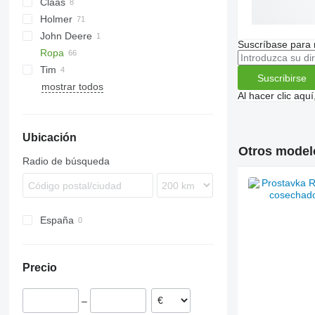
Claas
Holmer
Jaguar
John Deere
Terra
Suscríbase para 
Ropa
Tim
Maus
Suscribirse
mostrar todos
Al hacer clic aq
Ubicación
Otros model
Radio de búsqueda
España
Precio
–