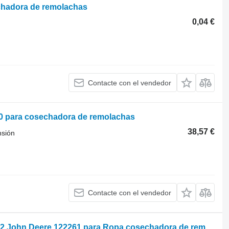
chadora de remolachas
0,04 €
Contacte con el vendedor
 para cosechadora de remolachas
38,57 €
nsión
Contacte con el vendedor
Verkhnii livyi bichnyi element, e-T 2002 John Deere 122261 para Ropa cosechadora de remolachas