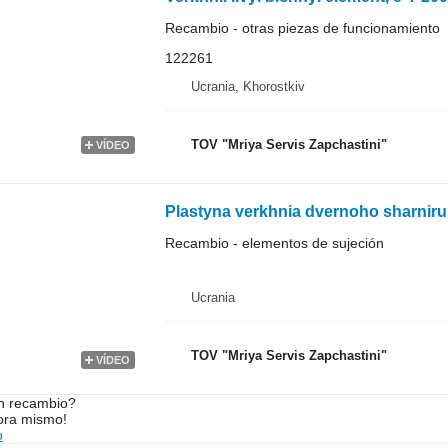
Recambio - otras piezas de funcionamiento
122261
Ucrania, Khorostkiv
TOV "Mriya Servis Zapchastini"
VÍDEO
Plastyna verkhnia dvernoho sharnir
Recambio - elementos de sujeción
Ucrania
TOV "Mriya Servis Zapchastini"
VÍDEO
n recambio?
ora mismo!
o