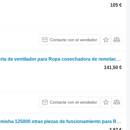
105 €
Contacte con el vendedor
Plastina ventilyatora 120268108 cubierta de ventilador para Ropa cosechadora de remolachas
141,50 €
Contacte con el vendedor
Kutnyk znoshuiemyi pravyi hriadyli lemisha 125000 otras piezas de funcionamiento para Ropa cosechadora de remolachas
3,87 €