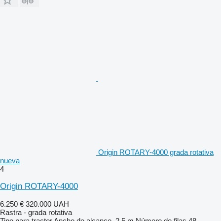
Origin ROTARY-4000 grada rotativa
nueva
4
Origin ROTARY-4000
6.250 €
320.000 UAH
Rastra - grada rotativa
Tipo
para tractor
Ancho de alcance
2,5 m
Número de filas
48