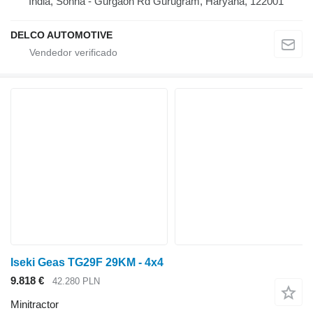
India, Sohna - Gurgaon Rd Gurugram, Haryana, 122001
DELCO AUTOMOTIVE
Iseki Geas TG29F 29KM - 4x4
9.818 €
42.280 PLN
Minitractor