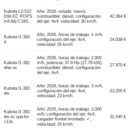
Kubota L2-522
Año: 2026, estado: nuevo,
DW-EC ROPS
combustible: diésel, configuración
42.364 €
mit Alö C18S
del eje: 4x4, velocidad: 30 km/h
Año: 2026, horas de trabajo: 1 m/h,
Kubota l1-382
configuración del eje: 4x4,
24.038 €
d
velocidad: 25 km/h
Año: 2026, horas de trabajo: 2.000
Kubota l1-382
m/h, potencia: 37.8 Hp (27.78 kW),
27.970 €
dhw ec
combustible: diésel, configuración
del eje: 4x4
Año: 2026, horas de trabajo: 3 m/h,
Kubota l1-382
configuración del eje: 4x4,
23.205 €
dw
velocidad: 23 km/h
Año: 2025, horas de trabajo: 2.000
Kubota l1-382
m/h, configuración del eje: 4x4,
dw ec quicke
31.540 €
cargador frontal montado: ✓,
c13s
velocidad: 25 km/h