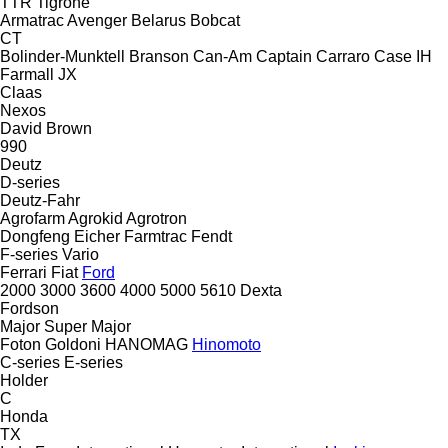
TTR
Tigrone
Armatrac
Avenger
Belarus
Bobcat
CT
Bolinder-Munktell
Branson
Can-Am
Captain
Carraro
Case IH
Farmall
JX
Claas
Nexos
David Brown
990
Deutz
D-series
Deutz-Fahr
Agrofarm
Agrokid
Agrotron
Dongfeng
Eicher
Farmtrac
Fendt
F-series
Vario
Ferrari
Fiat
Ford
2000
3000
3600
4000
5000
5610
Dexta
Fordson
Major
Super Major
Foton
Goldoni
HANOMAG
Hinomoto
C-series
E-series
Holder
C
Honda
TX