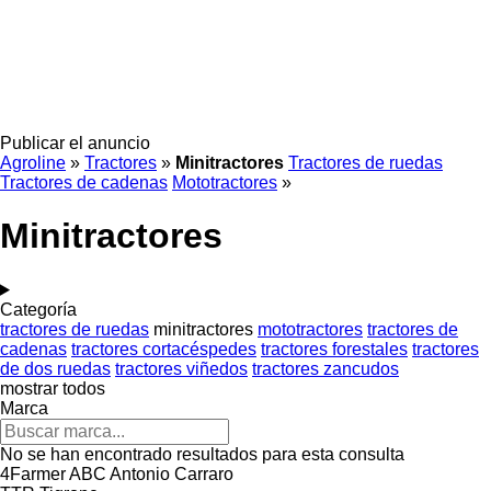
Publicar el anuncio
Agroline
»
Tractores
»
Minitractores
Tractores de ruedas
Tractores de cadenas
Mototractores
»
Minitractores
Categoría
tractores de ruedas
minitractores
mototractores
tractores de
cadenas
tractores cortacéspedes
tractores forestales
tractores
de dos ruedas
tractores viñedos
tractores zancudos
mostrar todos
Marca
No se han encontrado resultados para esta consulta
4Farmer
ABC
Antonio Carraro