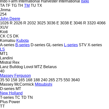
Indo Farm
International Harvester
International
Iseki
TA
TF
TG
TH
TM
TU
TX
Jinma
254
John Deere
1026 R
2026 R
2032
3025
3036 E
3038 E
3046 R
3320
4066
XUV
Kioti
CK
CS
DK
Komatsu
Kubota
A-series
B-series
D-series
GL-series
L-series
STV
X-series
LS
MT1
Landini
Mistral
Rex
Lanz Bulldog
Lovol
MTZ Belarus
40
Massey Ferguson
35
50
158
165
168
188
240
265
275
550
3640
Massey
McCormick
Mitsubishi
D-series
MT
New Holland
T-series
TC
TD
TN
Plus Power
TT