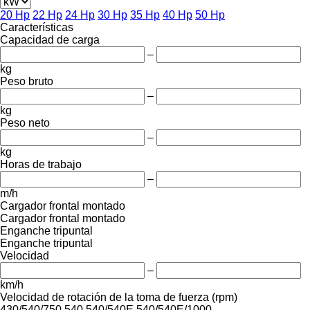
20 Hp
22 Hp
24 Hp
30 Hp
35 Hp
40 Hp
50 Hp
Características
Capacidad de carga
–
kg
Peso bruto
–
kg
Peso neto
–
kg
Horas de trabajo
–
m/h
Cargador frontal montado
Cargador frontal montado
Enganche tripuntal
Enganche tripuntal
Velocidad
–
km/h
Velocidad de rotación de la toma de fuerza (rpm)
430/540/750
540
540/540E
540/540E/1000