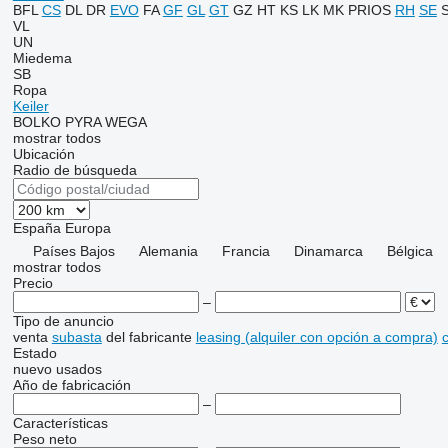
BFL
CS
DL
DR
EVO
FA
GF
GL
GT
GZ
HT
KS
LK
MK
PRIOS
RH
SE
VL
UN
Miedema
SB
Ropa
Keiler
BOLKO
PYRA
WEGA
mostrar todos
Ubicación
Radio de búsqueda
España
Europa
Países Bajos
Alemania
Francia
Dinamarca
Bélgica
mostrar todos
Precio
–
Tipo de anuncio
venta
subasta
del fabricante
leasing (alquiler con opción a compra)
c
Estado
nuevo
usados
Año de fabricación
–
Características
Peso neto