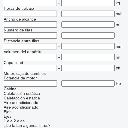
–
kg
Horas de trabajo
–
m/h
Ancho de alcance
–
m
Número de filas
–
Distancia entre filas
–
mm
Volumen del depósito
–
m³
Capacidad
–
t/h
Motor, caja de cambios
Potencia de motor
–
Hp
Cabina
Calefacción estática
Calefacción estática
Aire acondicionado
Aire acondicionado
Ejes
Ejes
1 eje
2 ejes
¿Le faltan algunos filtros?