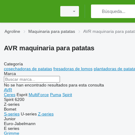
Agroline
Maquinaria para patatas
AVR maquinaria para pata
AVR maquinaria para patatas
Categoría
cosechadoras de patatas
fresadoras de lomos
plantadoras de patat
Marca
No se han encontrado resultados para esta consulta
AVR
Ceres
Esprit
MultiForce
Puma
Spirit
Spirit 6200
Z-series
Bomet
S-series
U-series
Z-series
Junior
Euro-Jabelmann
E series
Grimme