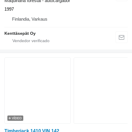
Maquinaria forestal - autocargador
1997
Finlandia, Varkaus
Kenttäsepät Oy
VÍDEO
Timberjack 1410 VIN 142