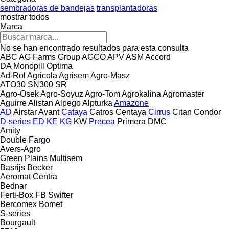
sembradoras de bandejas
transplantadoras
mostrar todos
Marca
No se han encontrado resultados para esta consulta
ABC
AG Farms Group
AGCO
APV
ASM
Accord
DA
Monopill
Optima
Ad-Rol
Agricola
Agrisem
Agro-Masz
ATO30
SN300
SR
Agro-Osek
Agro-Soyuz
Agro-Tom
Agrokalina
Agromaster
Aguirre
Alistan
Alpego
Alpturka
Amazone
AD
Airstar
Avant
Cataya
Catros
Centaya
Cirrus
Citan
Condor
D-series
ED
KE
KG
KW
Precea
Primera DMC
Amity
Double
Fargo
Avers-Agro
Green Plains
Multisem
Basrijs
Becker
Aeromat
Centra
Bednar
Ferti-Box FB
Swifter
Bercomex
Bomet
S-series
Bourgault