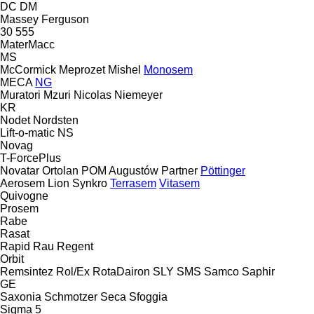
DC
DM
Massey Ferguson
30
555
MaterMacc
MS
McCormick
Meprozet
Mishel
Monosem
MECA
NG
Muratori
Mzuri
Nicolas
Niemeyer
KR
Nodet
Nordsten
Lift-o-matic
NS
Novag
T-ForcePlus
Novatar
Ortolan
POM Augustów
Partner
Pöttinger
Aerosem
Lion
Synkro
Terrasem
Vitasem
Quivogne
Prosem
Rabe
Rasat
Rapid
Rau
Regent
Orbit
Remsintez
Rol/Ex
RotaDairon
SLY
SMS
Samco
Saphir
GE
Saxonia
Schmotzer
Seca
Sfoggia
Sigma 5