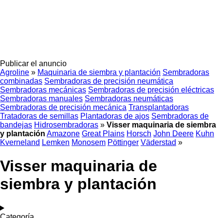
Publicar el anuncio
Agroline
»
Maquinaria de siembra y plantación
Sembradoras
combinadas
Sembradoras de precisión neumática
Sembradoras mecánicas
Sembradoras de precisión eléctricas
Sembradoras manuales
Sembradoras neumáticas
Sembradoras de precisión mecánica
Transplantadoras
Tratadoras de semillas
Plantadoras de ajos
Sembradoras de
bandejas
Hidrosembradoras
»
Visser maquinaria de siembra
y plantación
Amazone
Great Plains
Horsch
John Deere
Kuhn
Kverneland
Lemken
Monosem
Pöttinger
Väderstad
»
Visser maquinaria de
siembra y plantación
Categoría