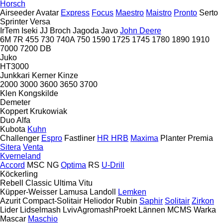
Horsch
Airseeder
Avatar
Express
Focus
Maestro
Maistro
Pronto
Serto
Sprinter
Versa
IrTem
Iseki
JJ Broch
Jagoda
Javo
John Deere
6M
7R
455
730
740A
750
1590
1725
1745
1780
1890
1910
7000
7200
DB
Juko
HT3000
Junkkari
Kerner
Kinze
2000
3000
3600
3650
3700
Klen
Kongskilde
Demeter
Koppert
Krukowiak
Duo Alfa
Kubota
Kuhn
Challenger
Espro
Fastliner
HR
HRB
Maxima
Planter
Premia
Sitera
Venta
Kverneland
Accord
MSC
NG
Optima
RS
U-Drill
Köckerling
Rebell Classic
Ultima
Vitu
Küpper-Weisser
Lamusa
Landoll
Lemken
Azurit
Compact-Solitair
Heliodor
Rubin
Saphir
Solitair
Zirkon
Lider
Lidselmash
LvivAgromashProekt
Lännen
MCMS Warka
Mascar
Maschio