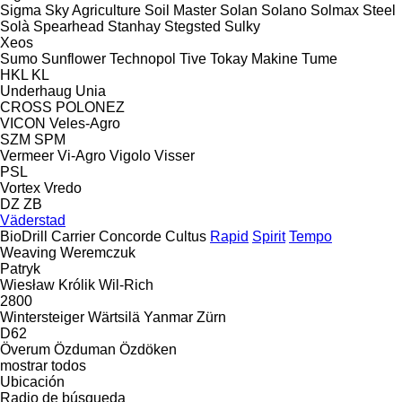
Sigma
Sky Agriculture
Soil Master
Solan
Solano
Solmax Steel
Solà
Spearhead
Stanhay
Stegsted
Sulky
Xeos
Sumo
Sunflower
Technopol
Tive
Tokay Makine
Tume
HKL
KL
Underhaug
Unia
CROSS
POLONEZ
VICON
Veles-Agro
SZM
SPM
Vermeer
Vi-Agro
Vigolo
Visser
PSL
Vortex
Vredo
DZ
ZB
Väderstad
BioDrill
Carrier
Concorde
Cultus
Rapid
Spirit
Tempo
Weaving
Weremczuk
Patryk
Wiesław Królik
Wil-Rich
2800
Wintersteiger
Wärtsilä
Yanmar
Zürn
D62
Överum
Özduman
Özdöken
mostrar todos
Ubicación
Radio de búsqueda