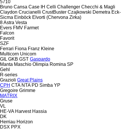
5710
Bruno
Cansa
Case IH
Celli
Challenger
Checchi & Magli
Claydon
Crucianelli
CrustBuster
Czajkowski
Demetra
Eck-
Sicma
Einböck
Elvorti (Chervona Zirka)
8
Astra
Vesta
Evers
FMV
Farmet
Falcon
Favorit
SZF
Ferrari
Fiona
Franz Kleine
Multicorn
Unicorn
GIL
GKB
GST
Gaspardo
Manta
Maschio
Olimpia
Romina
SP
Gehl
R-series
Grazioli
Great Plains
CPH
CTA
NTA
PD
Simba
YP
Gregoire
Grimme
MATRIX
Gruse
VL
HE-VA
Harvest
Hassia
DK
Herriau
Horizon
DSX
PPX