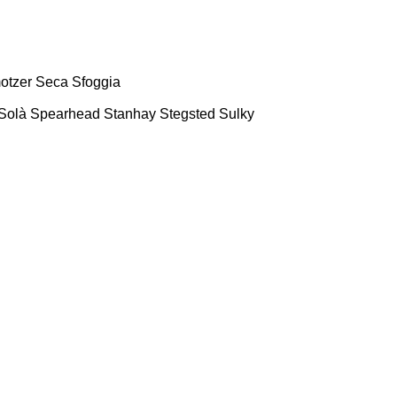
otzer
Seca
Sfoggia
Solà
Spearhead
Stanhay
Stegsted
Sulky