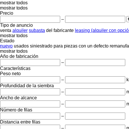
mostrar todos
mostrar todos
Precio
–
Tipo de anuncio
venta
alquiler
subasta
del fabricante
leasing (alquiler con opci
mostrar todos
Estado
nuevo
usados
siniestrado
para piezas
con un defecto
remanufa
mostrar todos
Año de fabricación
–
Características
Peso neto
–
k
Profundidad de la siembra
–
Ancho de alcance
–
Número de filas
–
Distancia entre filas
–