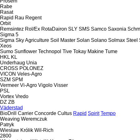
Prosem
Rabe
Rasat
Rapid
Rau
Regent
Orbit
Remsintez
Rol/Ex
RotaDairon
SLY
SMS
Samco
Saxonia
Schm
Sigma 5
Sigma
Sky Agriculture
Soil Master
Solan
Solano
Solmax Steel
Xeos
Sumo
Sunflower
Technopol
Tive
Tokay Makine
Tume
HKL
KL
Underhaug
Unia
CROSS
POLONEZ
VICON
Veles-Agro
SZM
SPM
Vermeer
Vi-Agro
Vigolo
Visser
PSL
Vortex
Vredo
DZ
ZB
Väderstad
BioDrill
Carrier
Concorde
Cultus
Rapid
Spirit
Tempo
Weaving
Weremczuk
Patryk
Wiesław Królik
Wil-Rich
2800