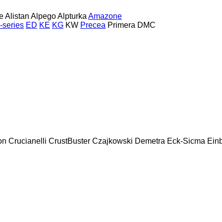
e
Alistan
Alpego
Alpturka
Amazone
-series
ED
KE
KG
KW
Precea
Primera DMC
on
Crucianelli
CrustBuster
Czajkowski
Demetra
Eck-Sicma
Ein