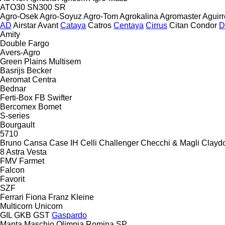
ATO30
SN300
SR
Agro-Osek
Agro-Soyuz
Agro-Tom
Agrokalina
Agromaster
Aguirr
AD
Airstar
Avant
Cataya
Catros
Centaya
Cirrus
Citan
Condor
D
Amity
Double
Fargo
Avers-Agro
Green Plains
Multisem
Basrijs
Becker
Aeromat
Centra
Bednar
Ferti-Box FB
Swifter
Bercomex
Bomet
S-series
Bourgault
5710
Bruno
Cansa
Case IH
Celli
Challenger
Checchi & Magli
Clayd
8
Astra
Vesta
FMV
Farmet
Falcon
Favorit
SZF
Ferrari
Fiona
Franz Kleine
Multicorn
Unicorn
GIL
GKB
GST
Gaspardo
Manta
Maschio
Olimpia
Romina
SP