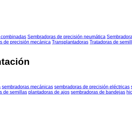
 combinadas
Sembradoras de precisión neumática
Sembradora
 de precisión mecánica
Transplantadoras
Tratadoras de semil
ntación
a
sembradoras mecánicas
sembradoras de precisión eléctricas
s de semillas
plantadoras de ajos
sembradoras de bandejas
hi