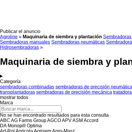
Publicar el anuncio
Agroline
»
Maquinaria de siembra y plantación
Sembradoras
Sembradoras manuales
Sembradoras neumáticas
Sembradoras
Hidrosembradoras
»
Maquinaria de siembra y pla
Categoría
sembradoras combinadas
sembradoras de precisión neumátic
transplantadoras
sembradoras de precisión mecánica
tratadora
mostrar todos
Marca
No se han encontrado resultados para esta consulta
ABC
AG Farms Group
AGCO
APV
ASM
Accord
DA
Monopill
Optima
Ad-Rol
Agricola
Agrisem
Agro-Masz