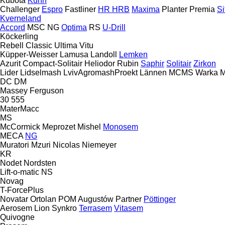
Kubota
Kuhn
Challenger
Espro
Fastliner
HR
HRB
Maxima
Planter
Premia
Si
Kverneland
Accord
MSC
NG
Optima
RS
U-Drill
Köckerling
Rebell Classic
Ultima
Vitu
Küpper-Weisser
Lamusa
Landoll
Lemken
Azurit
Compact-Solitair
Heliodor
Rubin
Saphir
Solitair
Zirkon
Lider
Lidselmash
LvivAgromashProekt
Lännen
MCMS Warka
M
DC
DM
Massey Ferguson
30
555
MaterMacc
MS
McCormick
Meprozet
Mishel
Monosem
MECA
NG
Muratori
Mzuri
Nicolas
Niemeyer
KR
Nodet
Nordsten
Lift-o-matic
NS
Novag
T-ForcePlus
Novatar
Ortolan
POM Augustów
Partner
Pöttinger
Aerosem
Lion
Synkro
Terrasem
Vitasem
Quivogne