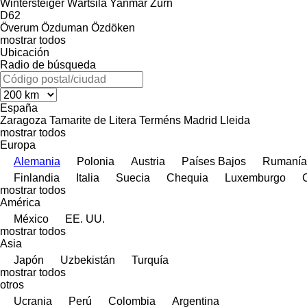
Wintersteiger
Wärtsilä
Yanmar
Zürn
D62
Överum
Özduman
Özdöken
mostrar todos
Ubicación
Radio de búsqueda
España
Zaragoza
Tamarite de Litera
Terméns
Madrid
Lleida
mostrar todos
Europa
Alemania
Polonia
Austria
Países Bajos
Rumanía
Finlandia
Italia
Suecia
Chequia
Luxemburgo
mostrar todos
América
México
EE. UU.
mostrar todos
Asia
Japón
Uzbekistán
Turquía
mostrar todos
otros
Ucrania
Perú
Colombia
Argentina