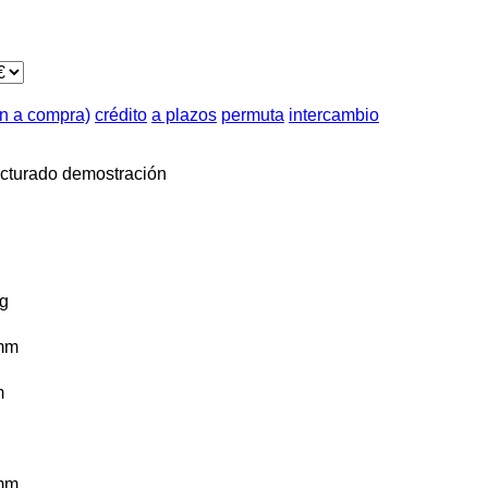
ón a compra)
crédito
a plazos
permuta
intercambio
cturado
demostración
g
mm
m
mm