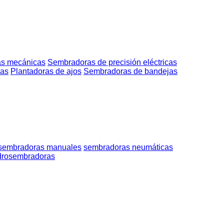
s mecánicas
Sembradoras de precisión eléctricas
las
Plantadoras de ajos
Sembradoras de bandejas
sembradoras manuales
sembradoras neumáticas
drosembradoras