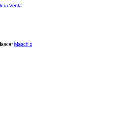
tera
Venta
ascar
Maschio