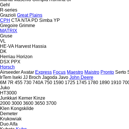
Gehl
R-series
Grazioli
Great Plains
CPH
CTA
NTA
PD
Simba
YP
Gregoire
Grimme
MATRIX
Gruse
VL
HE-VA
Harvest
Hassia
DK
Herriau
Horizon
DSX
PPX
Horsch
Airseeder
Avatar
Express
Focus
Maestro
Maistro
Pronto
Serto
IrTem
Iseki
JJ Broch
Jagoda
Javo
John Deere
6M
7R
455
730
740A
750
1590
1725
1745
1780
1890
1910
70
Juko
HT3000
Junkkari
Kerner
Kinze
2000
3000
3600
3650
3700
Klen
Kongskilde
Demeter
Krukowiak
Duo Alfa