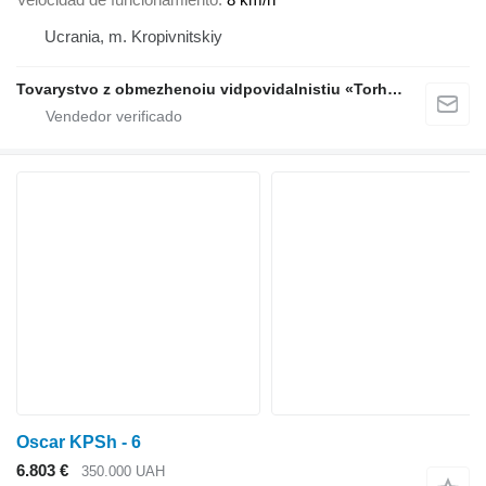
Ucrania, m. Kropivnitskiy
Tovarystvo z obmezhenoiu vidpovidalnistiu «Torhovyi Dim Ahro Partnery»
Oscar KPSh - 6
6.803 €
350.000 UAH