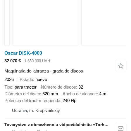
Oscar DISK-4000
32.070 €
1.650.000 UAH
Maquinaria de labranza - grada de discos
2026
Estado
nuevo
Tipo
para tractor
Número de discos
32
Diámetro del disco
620 mm
Ancho de alcance
4 m
Potencia del tractor requerida
240 Hp
Ucrania, m. Kropivnitskiy
Tovarystvo z obmezhenoiu vidpovidalnistiu «Torhovyi Dim Ahro Partnery»