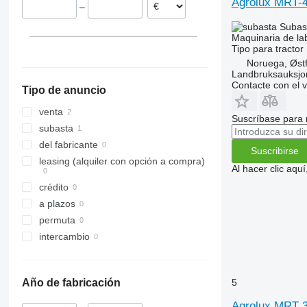
Agrolux MRT-
–
VariDiamant
Subas
VariOpal
Maquinaria de la
VariTansanit
Tipo
para tractor
VariTitan
Noruega, Østf
Landbruksauksjo
VarioPack
Contacte con el 
Tipo de anuncio
Zirkon
venta
Suscríbase para 
subasta
del fabricante
Suscribirse
leasing (alquiler con opción a compra)
Al hacer clic aq
crédito
a plazos
permuta
intercambio
5
Año de fabricación
Agrolux MRT 