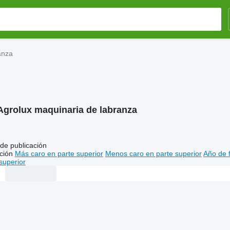
anza
Agrolux maquinaria de labranza
de publicación
ción
Más caro en parte superior
Menos caro en parte superior
Año de f
superior