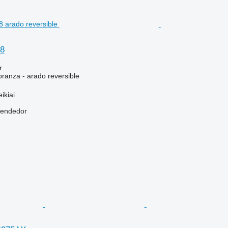
98
r
branza - arado reversible
ikiai
vendedor