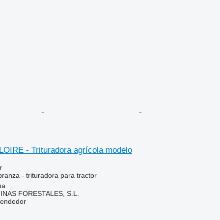
LOIRE - Trituradora agrícola modelo
r
ranza - trituradora para tractor
na
NAS FORESTALES, S.L.
vendedor