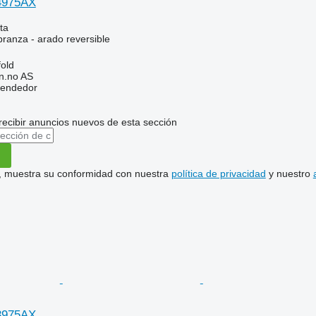
4975AX
ta
branza - arado reversible
old
n.no AS
vendedor
recibir anuncios nuevos de esta sección
uí, muestra su conformidad con nuestra
política de privacidad
y nuestro
3975AX