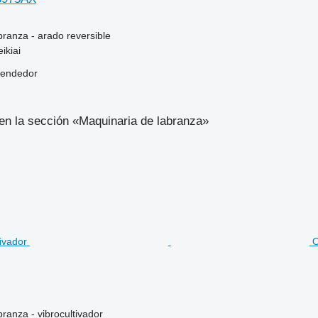
branza - arado reversible
ikiai
vendedor
en la sección «Maquinaria de labranza»
O
ranza - vibrocultivador