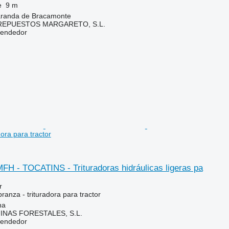
e
9 m
randa de Bracamonte
REPUESTOS MARGARETO, S.L.
vendedor
dora para tractor
FH - TOCATINS - Trituradoras hidráulicas ligeras pa
r
ranza - trituradora para tractor
na
NAS FORESTALES, S.L.
vendedor