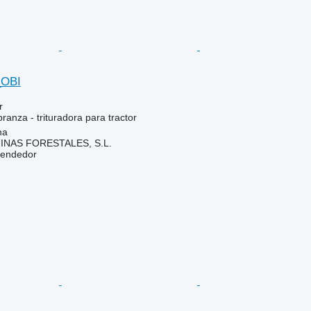
_OBI
r
ranza - trituradora para tractor
na
NAS FORESTALES, S.L.
vendedor