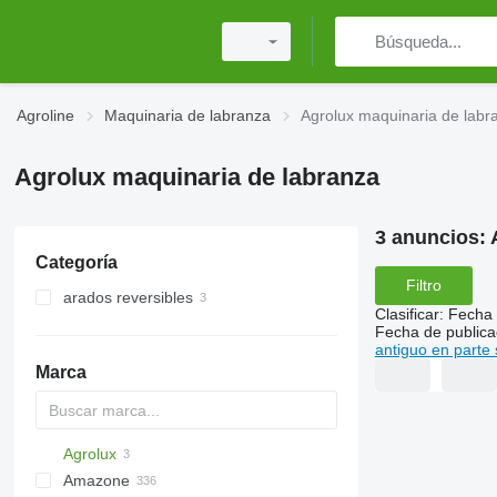
Agroline
Maquinaria de labranza
Agrolux maquinaria de labr
Agrolux maquinaria de labranza
3 anuncios:
Categoría
Filtro
arados reversibles
Clasificar
:
Fecha 
Fecha de publica
antiguo en parte 
Marca
Agrolux
AS
Multivator
Combiplow
Jaguar
AT30
Krypton
8
Amazone
Cultiplow
AU
10
AGD
KM180
FV