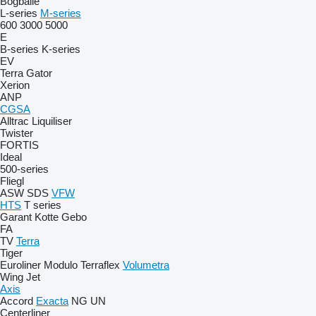
Bogballe
L-series
M-series
600
3000
5000
E
B-series
K-series
EV
Terra Gator
Xerion
ANP
CGSA
Alltrac
Liquiliser
Twister
FORTIS
Ideal
500-series
Fliegl
ASW
SDS
VFW
HTS
T series
Garant Kotte
Gebo
FA
TV
Terra
Tiger
Euroliner
Modulo
Terraflex
Volumetra
Wing Jet
Axis
Accord
Exacta
NG
UN
Centerliner