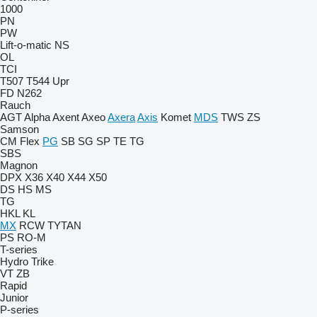
1000
PN
PW
Lift-o-matic
NS
OL
TCI
T507
T544
Upr
FD
N262
Rauch
AGT
Alpha
Axent
Axeo
Axera
Axis
Komet
MDS
TWS
ZS
Samson
CM
Flex
PG
SB
SG
SP
TE
TG
SBS
Magnon
DPX
X36
X40
X44
X50
DS
HS
MS
TG
HKL
KL
MX
RCW
TYTAN
PS
RO-M
T-series
Hydro Trike
VT
ZB
Rapid
Junior
P-series