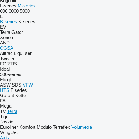
Bogballe
L-series
M-series
600
3000
5000
E
B-series
K-series
EV
Terra Gator
Xerion
ANP
CGSA
Alltrac
Liquiliser
Twister
FORTIS
Ideal
500-series
Fliegl
ASW
SDS
VFW
HTS
T series
Garant Kotte
FA
Mega
TV
Terra
Tiger
Joskin
Euroliner
Komfort
Modulo
Terraflex
Volumetra
Wing Jet
Axis