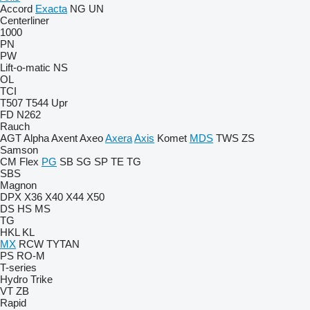
Accord
Exacta
NG
UN
Centerliner
1000
PN
PW
Lift-o-matic
NS
OL
TCI
T507
T544
Upr
FD
N262
Rauch
AGT
Alpha
Axent
Axeo
Axera
Axis
Komet
MDS
TWS
ZS
Samson
CM
Flex
PG
SB
SG
SP
TE
TG
SBS
Magnon
DPX
X36
X40
X44
X50
DS
HS
MS
TG
HKL
KL
MX
RCW
TYTAN
PS
RO-M
T-series
Hydro Trike
VT
ZB
Rapid