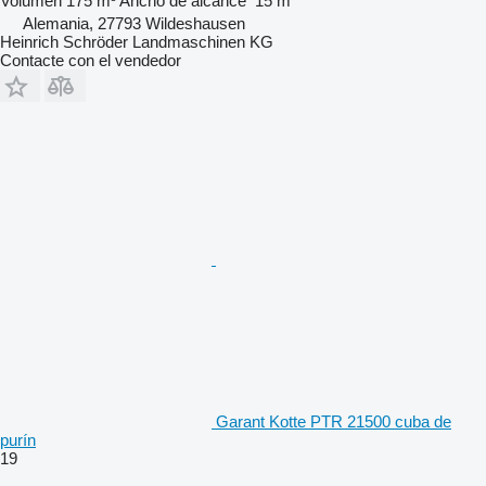
Volumen
175 m³
Ancho de alcance
15 m
Alemania, 27793 Wildeshausen
Heinrich Schröder Landmaschinen KG
Contacte con el vendedor
Garant Kotte PTR 21500 cuba de
purín
19