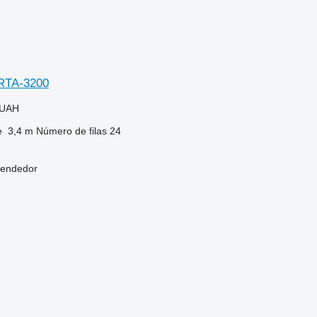
RTA-3200
 UAH
e
3,4 m
Número de filas
24
vendedor