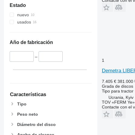
Contacte con el 
Estado
nuevo
usados
Año de fabricación
–
1
Demetra LIB
7.405 €
381.000
Grada de discos
Tipo
para tractor
Características
Ucrania, Kyiv
TOV «FERM Ye»
Tipo
Contacte con el 
Peso neto
Diámetro del disco
Ancho de alcance