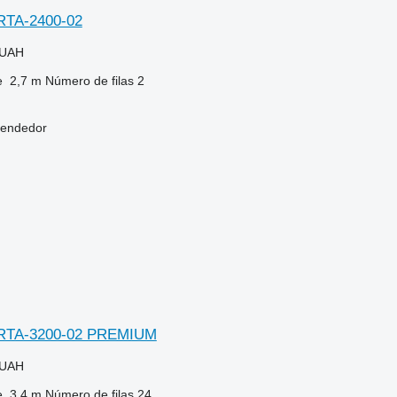
RTA-2400-02
 UAH
e
2,7 m
Número de filas
2
vendedor
ERTA-3200-02 PREMIUM
 UAH
e
3,4 m
Número de filas
24