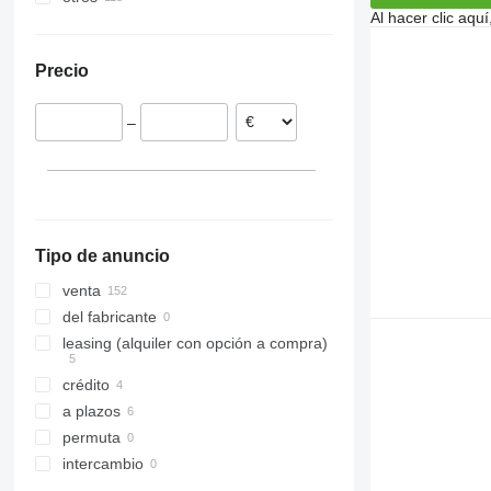
Al hacer clic aq
Alemania
Ucrania
Eslovenia
Precio
–
Tipo de anuncio
venta
del fabricante
leasing (alquiler con opción a compra)
crédito
a plazos
permuta
intercambio