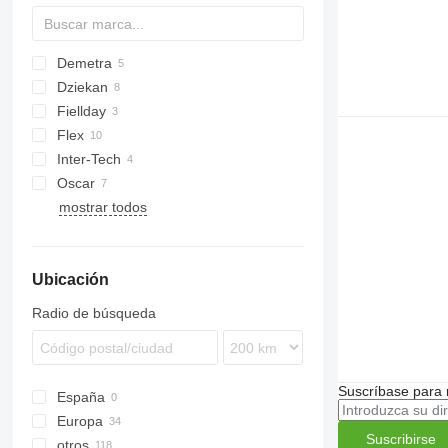
Demetra
Dziekan
Fiellday
Flex
Inter-Tech
Cultro
Oscar
Cura
mostrar todos
Ubicación
Radio de búsqueda
Suscríbase para 
España
Europa
Suscribirse
otros
Polonia