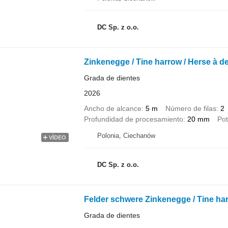
DC Sp. z o.o.
Zinkenegge / Tine harrow / Herse à de
Grada de dientes
2026
Ancho de alcance
5 m
Número de filas
2
Profundidad de procesamiento
20 mm
Pot
Polonia, Ciechanów
VÍDEO
DC Sp. z o.o.
Felder schwere Zinkenegge / Tine har
Grada de dientes