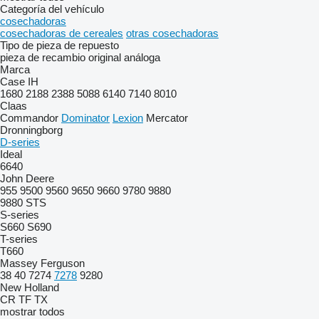
Categoría del vehículo
cosechadoras
cosechadoras de cereales
otras cosechadoras
Tipo de pieza de repuesto
pieza de recambio original
análoga
Marca
Case IH
1680
2188
2388
5088
6140
7140
8010
Claas
Commandor
Dominator
Lexion
Mercator
Dronningborg
D-series
Ideal
6640
John Deere
955
9500
9560
9650
9660
9780
9880
9880 STS
S-series
S660
S690
T-series
T660
Massey Ferguson
38
40
7274
7278
9280
New Holland
CR
TF
TX
mostrar todos