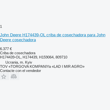
1
John Deere H174439-OL criba de cosechadora para John
Deere cosechadora
6.377 €
Criba de cosechadora
H174439-OL, H174439, H159064, 809710
Ucrania, m. Kyiv
TOV «TORGOVA KOMPANIYa «LAD I MIR AGRO»
Contacte con el vendedor