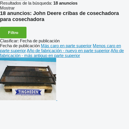
Resultados de la búsqueda:
18 anuncios
Mostrar
18 anuncios:
John Deere cribas de cosechadora
para cosechadora
Filtro
Clasificar
:
Fecha de publicación
Fecha de publicación
Más caro en parte superior
Menos caro en
parte superior
Año de fabricación - nuevo en parte superior
Año de
fabricación - más antiguo en parte superior