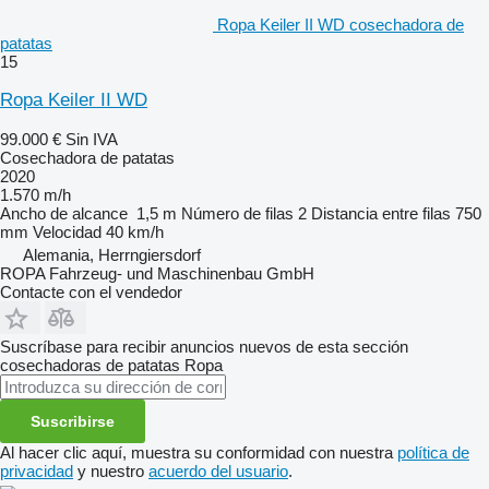
Ropa Keiler II WD cosechadora de
patatas
15
Ropa Keiler II WD
99.000 €
Sin IVA
Cosechadora de patatas
2020
1.570 m/h
Ancho de alcance
1,5 m
Número de filas
2
Distancia entre filas
750
mm
Velocidad
40 km/h
Alemania, Herrngiersdorf
ROPA Fahrzeug- und Maschinenbau GmbH
Contacte con el vendedor
Suscríbase para recibir anuncios nuevos de esta sección
cosechadoras de patatas
Ropa
Suscribirse
Al hacer clic aquí, muestra su conformidad con nuestra
política de
privacidad
y nuestro
acuerdo del usuario
.