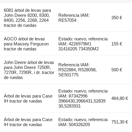
6081 árbol de levas para
John Deere 8200, 8300,
Referencia IAM:
350 €
8400, 2256, 2268, 2264
RE57054
tractor de ruedas
AGCO árbol de levas
Estado: nuevo, referencia
para Massey Ferguson
IAM: 4226979M1
155 €
tractor de ruedas
31416205 734350M2
John Deere árbol de levas
Referencia IAM:
para John Deere 7250R,
R522884, R528098,
500 €
7270R, 7290R, i dr. tractor
SE501775
de ruedas
Estado: nuevo, referencia
Árbol de levas para Case
IAM: 87342996
464,80 €
IH tractor de ruedas
3966430,3966431,52839
30,5283931
Árbol de levas para Case
Estado: nuevo, referencia
751,30 €
IH tractor de ruedas
IAM: 504326209