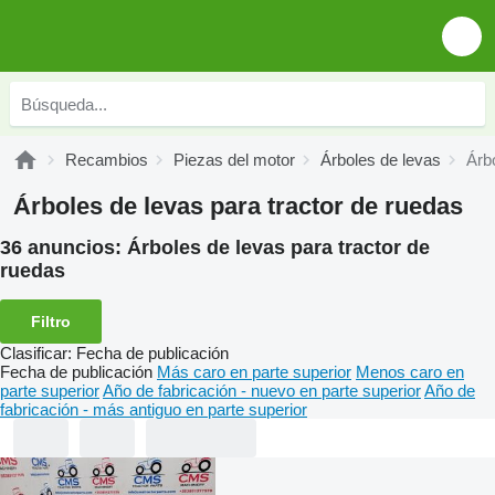
Recambios
Piezas del motor
Árboles de levas
Árb
Árboles de levas para tractor de ruedas
36 anuncios:
Árboles de levas para tractor de
ruedas
Filtro
Clasificar
:
Fecha de publicación
Fecha de publicación
Más caro en parte superior
Menos caro en
parte superior
Año de fabricación - nuevo en parte superior
Año de
fabricación - más antiguo en parte superior