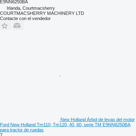
E9NN6250BA
Irlanda, Courtmacsherry
COURTMACSHERRY MACHINERY LTD
Contacte con el vendedor
New Holland Árbol de levas del motor
Ford New Holland Tm110, Tm120, 40, 60, serie TM E9NN6250BA
para tractor de ruedas
7