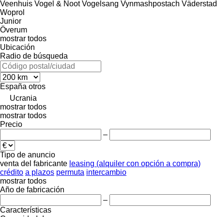
Veenhuis
Vogel & Noot
Vogelsang
Vynmashpostach
Väderstad
Woprol
Junior
Överum
mostrar todos
Ubicación
Radio de búsqueda
España
otros
Ucrania
mostrar todos
mostrar todos
Precio
–
Tipo de anuncio
venta
del fabricante
leasing (alquiler con opción a compra)
crédito
a plazos
permuta
intercambio
mostrar todos
Año de fabricación
–
Características