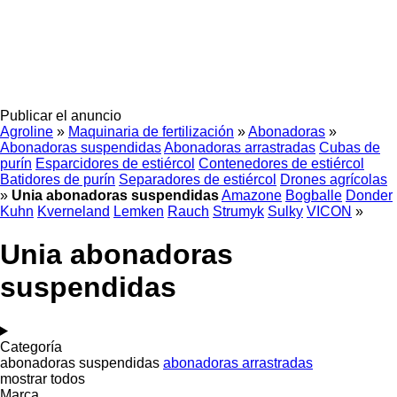
Publicar el anuncio
Agroline
»
Maquinaria de fertilización
»
Abonadoras
»
Abonadoras suspendidas
Abonadoras arrastradas
Cubas de
purín
Esparcidores de estiércol
Contenedores de estiércol
Batidores de purín
Separadores de estiércol
Drones agrícolas
»
Unia abonadoras suspendidas
Amazone
Bogballe
Donder
Kuhn
Kverneland
Lemken
Rauch
Strumyk
Sulky
VICON
»
Unia abonadoras
suspendidas
Categoría
abonadoras suspendidas
abonadoras arrastradas
mostrar todos
Marca