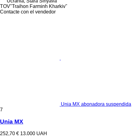
Ucrania, Stara Sinyava
TOV"Traihon Farminh Kharkiv"
Contacte con el vendedor
Unia MX abonadora suspendida
7
Unia MX
252,70 €
13.000 UAH