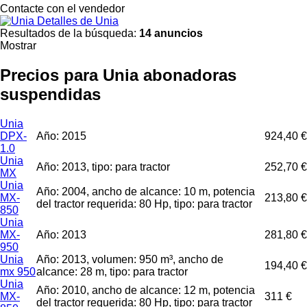
Contacte con el vendedor
Detalles de Unia
Resultados de la búsqueda:
14 anuncios
Mostrar
Precios para Unia abonadoras
suspendidas
Unia
DPX-
Año: 2015
924,40 €
1.0
Unia
Año: 2013, tipo: para tractor
252,70 €
MX
Unia
Año: 2004, ancho de alcance: 10 m, potencia
MX-
213,80 €
del tractor requerida: 80 Hp, tipo: para tractor
850
Unia
MX-
Año: 2013
281,80 €
950
Unia
Año: 2013, volumen: 950 m³, ancho de
194,40 €
mx 950
alcance: 28 m, tipo: para tractor
Unia
Año: 2010, ancho de alcance: 12 m, potencia
MX-
311 €
del tractor requerida: 80 Hp, tipo: para tractor