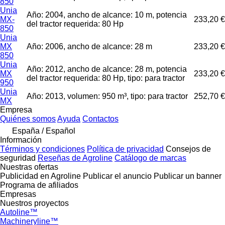
850
Unia
Año: 2004, ancho de alcance: 10 m, potencia
MX-
233,20 €
del tractor requerida: 80 Hp
850
Unia
MX
Año: 2006, ancho de alcance: 28 m
233,20 €
850
Unia
Año: 2012, ancho de alcance: 28 m, potencia
MX
233,20 €
del tractor requerida: 80 Hp, tipo: para tractor
950
Unia
Año: 2013, volumen: 950 m³, tipo: para tractor
252,70 €
MX
Empresa
Quiénes somos
Ayuda
Contactos
España / Español
Información
Términos y condiciones
Política de privacidad
Consejos de
seguridad
Reseñas de Agroline
Catálogo de marcas
Nuestras ofertas
Publicidad en Agroline
Publicar el anuncio
Publicar un banner
Programa de afiliados
Empresas
Nuestros proyectos
Autoline™
Machineryline™