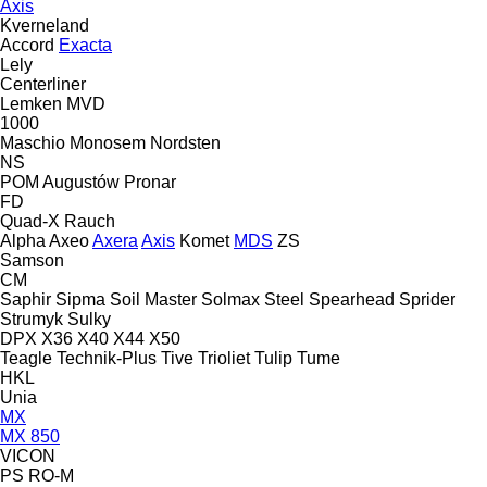
Axis
Kverneland
Accord
Exacta
Lely
Centerliner
Lemken
MVD
1000
Maschio
Monosem
Nordsten
NS
POM Augustów
Pronar
FD
Quad-X
Rauch
Alpha
Axeo
Axera
Axis
Komet
MDS
ZS
Samson
CM
Saphir
Sipma
Soil Master
Solmax Steel
Spearhead
Sprider
Strumyk
Sulky
DPX
X36
X40
X44
X50
Teagle
Technik-Plus
Tive
Trioliet
Tulip
Tume
HKL
Unia
MX
MX 850
VICON
PS
RO-M